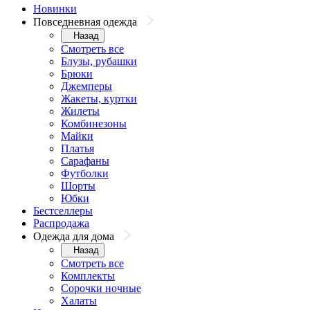
Новинки
Повседневная одежда
Назад
Смотреть все
Блузы, рубашки
Брюки
Джемперы
Жакеты, куртки
Жилеты
Комбинезоны
Майки
Платья
Сарафаны
Футболки
Шорты
Юбки
Бестселлеры
Распродажа
Одежда для дома
Назад
Смотреть все
Комплекты
Сорочки ночные
Халаты