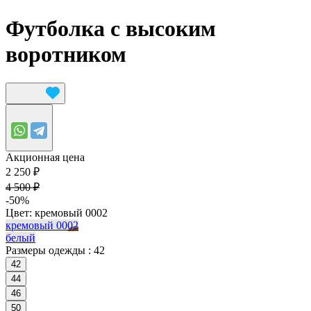
Футболка с высоким
воротником
Акционная цена
2 250 ₽
4 500 ₽
-50%
Цвет:
кремовый 0002
кремовый 0002
белый
Размеры одежды :
42
42
44
46
50