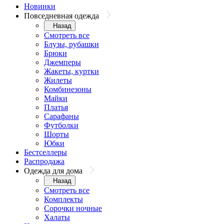
Новинки
Повседневная одежда
Назад
Смотреть все
Блузы, рубашки
Брюки
Джемперы
Жакеты, куртки
Жилеты
Комбинезоны
Майки
Платья
Сарафаны
Футболки
Шорты
Юбки
Бестселлеры
Распродажа
Одежда для дома
Назад
Смотреть все
Комплекты
Сорочки ночные
Халаты