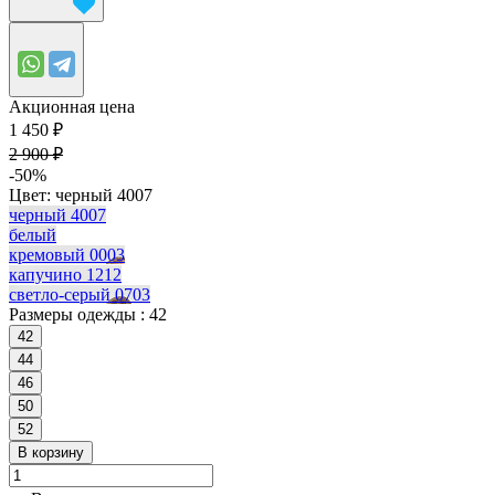
Акционная цена
1 450 ₽
2 900 ₽
-50%
Цвет:
черный 4007
черный 4007
белый
кремовый 0003
капучино 1212
светло-серый 0703
Размеры одежды :
42
42
44
46
50
52
В корзину