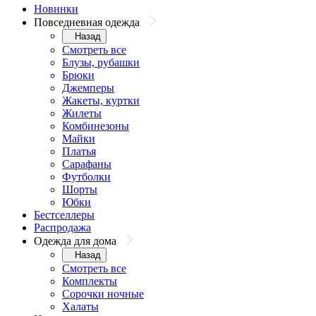
Новинки
Повседневная одежда
Назад
Смотреть все
Блузы, рубашки
Брюки
Джемперы
Жакеты, куртки
Жилеты
Комбинезоны
Майки
Платья
Сарафаны
Футболки
Шорты
Юбки
Бестселлеры
Распродажа
Одежда для дома
Назад
Смотреть все
Комплекты
Сорочки ночные
Халаты