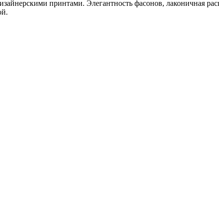
зайнерскими принтами. Элегантность фасонов, лаконичная расц
ой.