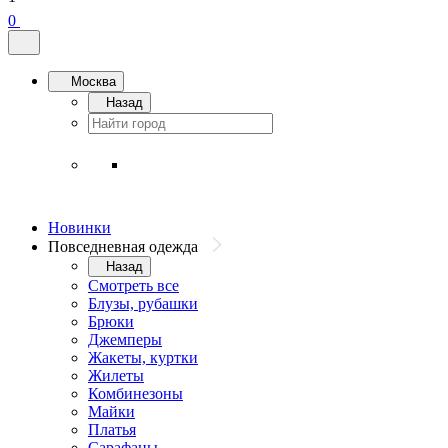
0
Москва
Назад
Новинки
Повседневная одежда
Назад
Смотреть все
Блузы, рубашки
Брюки
Джемперы
Жакеты, куртки
Жилеты
Комбинезоны
Майки
Платья
Сарафаны