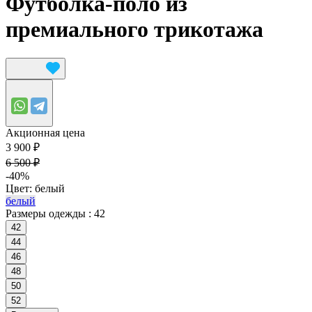
Футболка-поло из
премиального трикотажа
Акционная цена
3 900 ₽
6 500 ₽
-40%
Цвет:
белый
белый
Размеры одежды :
42
42
44
46
48
50
52