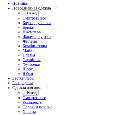
Новинки
Повседневная одежда
Назад
Смотреть все
Блузы, рубашки
Брюки
Джемперы
Жакеты, куртки
Жилеты
Комбинезоны
Майки
Платья
Сарафаны
Футболки
Шорты
Юбки
Бестселлеры
Распродажа
Одежда для дома
Назад
Смотреть все
Комплекты
Сорочки ночные
Халаты