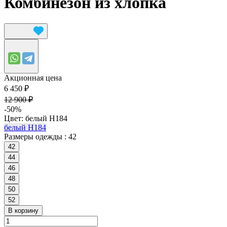
Комбинезон из хлопка
Акционная цена
6 450 ₽
12 900 ₽
-50%
Цвет:
белый Н184
белый Н184
Размеры одежды :
42
42
44
46
48
50
52
В корзину