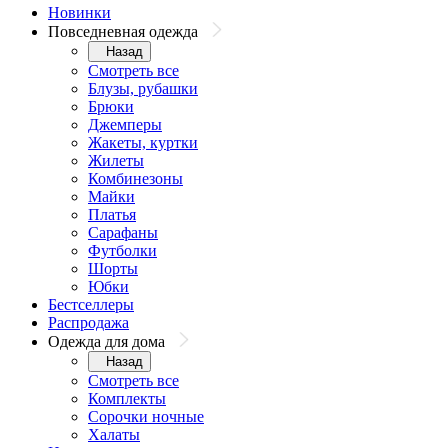
Новинки
Повседневная одежда
Назад
Смотреть все
Блузы, рубашки
Брюки
Джемперы
Жакеты, куртки
Жилеты
Комбинезоны
Майки
Платья
Сарафаны
Футболки
Шорты
Юбки
Бестселлеры
Распродажа
Одежда для дома
Назад
Смотреть все
Комплекты
Сорочки ночные
Халаты