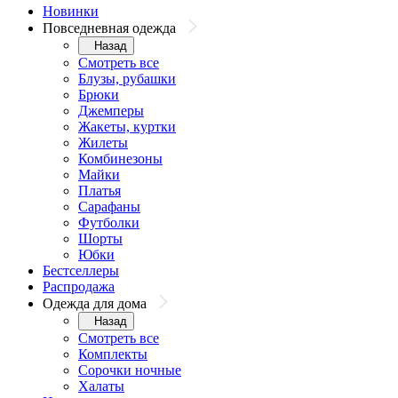
Новинки
Повседневная одежда
Назад
Смотреть все
Блузы, рубашки
Брюки
Джемперы
Жакеты, куртки
Жилеты
Комбинезоны
Майки
Платья
Сарафаны
Футболки
Шорты
Юбки
Бестселлеры
Распродажа
Одежда для дома
Назад
Смотреть все
Комплекты
Сорочки ночные
Халаты