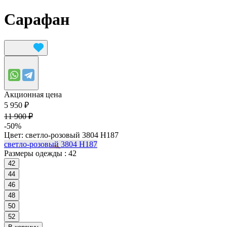
Сарафан
Акционная цена
5 950 ₽
11 900 ₽
-50%
Цвет:
светло-розовый 3804 Н187
светло-розовый 3804 Н187
Размеры одежды :
42
42
44
46
48
50
52