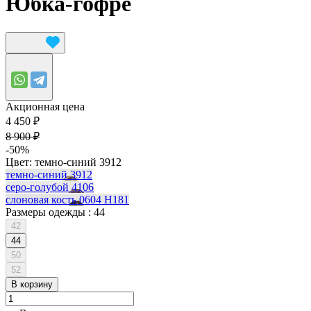
Юбка-гофре
Акционная цена
4 450 ₽
8 900 ₽
-50%
Цвет:
темно-синий 3912
темно-синий 3912
серо-голубой 4106
слоновая кость 0604 Н181
Размеры одежды :
44
42
44
50
52
В корзину