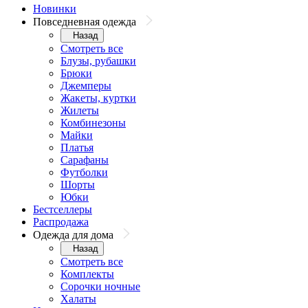
Новинки
Повседневная одежда
Назад
Смотреть все
Блузы, рубашки
Брюки
Джемперы
Жакеты, куртки
Жилеты
Комбинезоны
Майки
Платья
Сарафаны
Футболки
Шорты
Юбки
Бестселлеры
Распродажа
Одежда для дома
Назад
Смотреть все
Комплекты
Сорочки ночные
Халаты