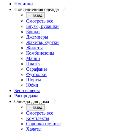
Новинки
Повседневная одежда
Назад
Смотреть все
Блузы, рубашки
Брюки
Джемперы
Жакеты, куртки
Жилеты
Комбинезоны
Майки
Платья
Сарафаны
Футболки
Шорты
Юбки
Бестселлеры
Распродажа
Одежда для дома
Назад
Смотреть все
Комплекты
Сорочки ночные
Халаты