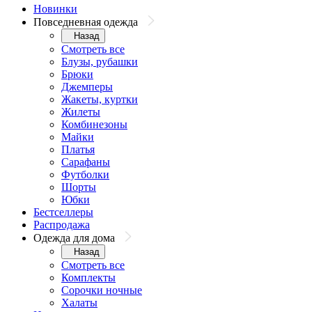
Новинки
Повседневная одежда
Назад
Смотреть все
Блузы, рубашки
Брюки
Джемперы
Жакеты, куртки
Жилеты
Комбинезоны
Майки
Платья
Сарафаны
Футболки
Шорты
Юбки
Бестселлеры
Распродажа
Одежда для дома
Назад
Смотреть все
Комплекты
Сорочки ночные
Халаты